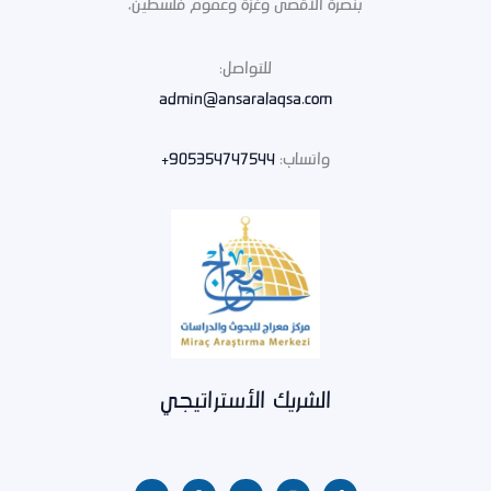
بنصرة الأقصى وغزة وعموم فلسطين،
للتواصل:
admin@ansaralaqsa.com
واتساب:
905354747544+
الشريك الأستراتيجي