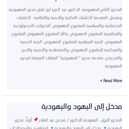
محور
المحور الثاني:الصهيونية. الدكتور عبد العزيز ابو عليان محور الصهيونية
الصهيوني
ويشمل: المقدمة الخلفيات الفكرية والدينية والثقافية ، الخلفيات
الاجتماعية والسياسية للمشروع الصهيوني. التحولات الايديولوجية
والتنظيمية للمشروع الصهيوني. ركائز المشروع الصهيوني المشروع
الصهيوني، البنيه السياسية للمشروع الصهيوني. البنية الامنية
والعسكرية للمشروع الصهيوني، والاقتصادية والامنية والدين
والمجتمع، مقدمة محور ” الصهيونية” الملفات المرفقة لمحور
الصهيونية
Read More »
مدخل إلى اليهود واليهودية
مدخل
إلى
المحور الاول : اليهودية الدكتور / فتحي عبد القادر
أولاً: محور
اليهود
اليهودية
مدخل إلى اليهود واليهودية
المفاهيم والمصطلحات